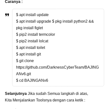
Caranya :
$ apt install update
$ apt install upgrade $ pkg install python2 &&
pkg install figlet
$ pip2 install termcolor
$ pip2 install lolcat
$ apt install toilet
$ apt install git
$ git clone
https://github.com/DarknessCyberTeam/BAJING
ANv6.git
$ cd BAJINGANv6
Selanjutnya
Jika sudah Semua langkah di atas,
Kita Menjalankan Toolsnya dengan cara ketik :