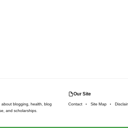
Our Site
 about blogging, health, blog
Contact
Site Map
Discla
se, and scholarships.