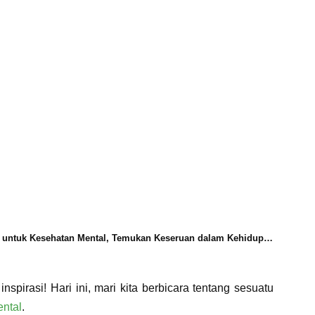
uk Kesehatan Mental, Temukan Keseruan dalam Kehidupan Sehari-hari!
pirasi! Hari ini, mari kita berbicara tentang sesuatu
ntal
.