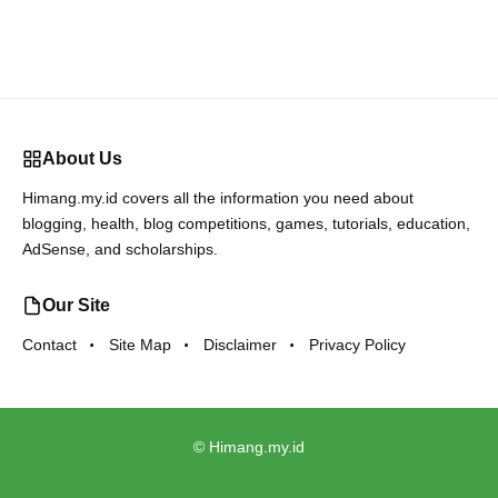
About Us
Himang.my.id covers all the information you need about
blogging, health, blog competitions, games, tutorials, education,
AdSense, and scholarships.
Our Site
Contact
Site Map
Disclaimer
Privacy Policy
©
Himang.my.id