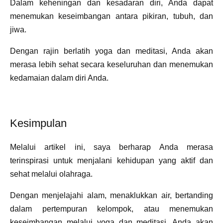
Dalam keheningan dan kesadaran diri, Anda dapat
menemukan keseimbangan antara pikiran, tubuh, dan
jiwa.
Dengan rajin berlatih yoga dan meditasi, Anda akan
merasa lebih sehat secara keseluruhan dan menemukan
kedamaian dalam diri Anda.
Kesimpulan
Melalui artikel ini, saya berharap Anda merasa
terinspirasi untuk menjalani kehidupan yang aktif dan
sehat melalui olahraga.
Dengan menjelajahi alam, menaklukkan air, bertanding
dalam pertempuran kelompok, atau menemukan
keseimbangan melalui yoga dan meditasi, Anda akan