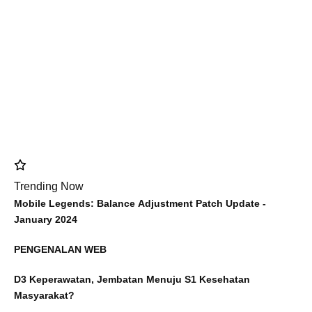
Trending Now
Mobile Legends: Balance Adjustment Patch Update -
January 2024
PENGENALAN WEB
D3 Keperawatan, Jembatan Menuju S1 Kesehatan
Masyarakat?