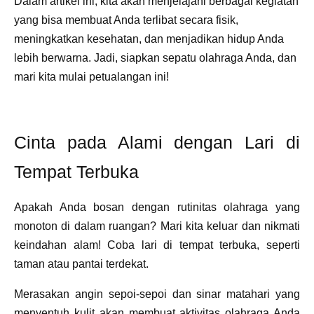
Dalam artikel ini, kita akan menjelajahi berbagai kegiatan
yang bisa membuat Anda terlibat secara fisik,
meningkatkan kesehatan, dan menjadikan hidup Anda
lebih berwarna. Jadi, siapkan sepatu olahraga Anda, dan
mari kita mulai petualangan ini!
Cinta pada Alami dengan Lari di
Tempat Terbuka
Apakah Anda bosan dengan rutinitas olahraga yang
monoton di dalam ruangan? Mari kita keluar dan nikmati
keindahan alam! Coba lari di tempat terbuka, seperti
taman atau pantai terdekat.
Merasakan angin sepoi-sepoi dan sinar matahari yang
menyentuh kulit akan membuat aktivitas olahraga Anda