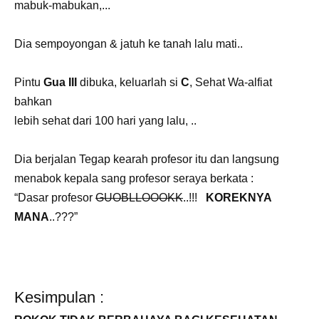
mabuk-mabukan,...
Dia sempoyongan & jatuh ke tanah lalu mati..
Pintu
Gua III
dibuka, keluarlah si
C
, Sehat Wa-alfiat
bahkan
lebih sehat dari 100 hari yang lalu, ..
Dia berjalan Tegap kearah profesor itu dan langsung
menabok kepala sang profesor seraya berkata :
“Dasar profesor
GUOBLLOOOKK
..!!!
KOREKNYA
MANA
..???”
Kesimpulan :